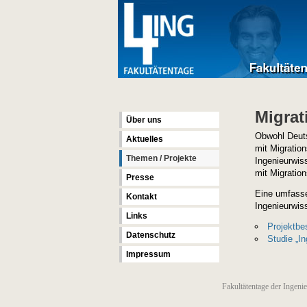
Migrat
Über uns
Obwohl Deuts
Aktuelles
mit Migration
Themen / Projekte
Ingenieurwis
mit Migratio
Presse
Eine umfasse
Kontakt
Ingenieurwis
Links
Projektbe
Datenschutz
Studie „I
Impressum
Fakultätentage der Ingeni