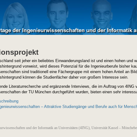
ionsprojekt
chland seit jeher ein beliebtes Einwanderungsland ist und einen hohen und w
shintergrund vorweist, wird dieses Potenzial für die Ingenieurberufe bisher ka
senschaften sind traditionell eine Fächergruppe mit einem hohen Anteil an Bi
nshintergrund können die Studienfächer daher von großem Interesse sein.
nde Literaturrecherche und ergänzende Interviews, die im Auftrag von 4ING
senschaften der TU München durchgeführt wurden, bieten einen sehr interess
schreibung
ngenieurwissenschaften – Attraktive Studiengänge und Berufe auch für Mensch
eurwissenschaften und der Informatik an Universitäten (4ING), Universität Kassel – Möncheb