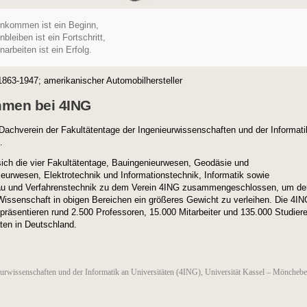
kommen ist ein Beginn,
leiben ist ein Fortschritt,
rbeiten ist ein Erfolg.
1863-1947; amerikanischer Automobilhersteller
mmen bei 4ING
 Dachverein der Fakultätentage der Ingenieurwissenschaften und der Informati
.
ich die vier Fakultätentage, Bauingenieurwesen, Geodäsie und
eurwesen, Elektrotechnik und Informationstechnik, Informatik sowie
u und Verfahrenstechnik zu dem Verein 4ING zusammengeschlossen, um de
issenschaft in obigen Bereichen ein größeres Gewicht zu verleihen. Die 4IN
epräsentieren rund 2.500 Professoren, 15.000 Mitarbeiter und 135.000 Studier
äten in Deutschland.
eurwissenschaften und der Informatik an Universitäten (4ING), Universität Kassel – Möncheb