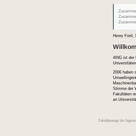
Zusammen
Zusammenb
Zusammena
Henry Ford, 
Willko
4ING ist der
Universitäten
2006 haben s
Umweltingeni
Maschinenba
Stimme der W
Fakultäten r
an Universit
Fakultätentage der Ingeni