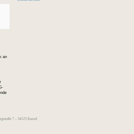
k an
r
G-
ende
ergstraße 7 – 34125 Kassel